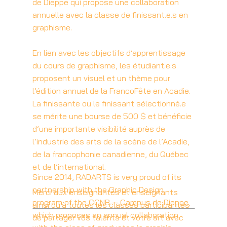
de Dieppe qui propose une collaboration
annuelle avec la classe de finissant.e.s en
graphisme.
En lien avec les objectifs d’apprentissage
du cours de graphisme, les étudiant.e.s
proposent un visuel et un thème pour
l’édition annuel de la FrancoFête en Acadie.
La finissante ou le finissant sélectionné.e
se mérite une bourse de 500 $ et bénéficie
d’une importante visibilité auprès de
l’industrie des arts de la scène de l’Acadie,
de la francophonie canadienne, du Québec
et de l’international.
Since 2014, RADARTS is very proud of its
partnership with the Graphic Design
Merci aux enseignantes et enseignants
program of the CCNB — Campus de Dieppe,
ainsi qu’à toutes les classes participantes
which proposes an annual collaboration
de partager vos talents et votre art avec