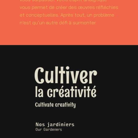
vous permet de créer des œuvres réfléchies
et conceptuelles. Après tout, un problème
n’est qu’un autre défi à surmonter.