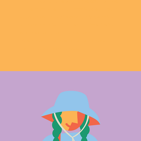
et d’innovation. Les aventures spontanées
et les moments de joie imprévus sont pour
vous une source d’inspiration. Vous créez
votre propre réalité où l’art et l’imaginaire
s’entrelacent, ce qui vous permet
d’exprimer votre créativité de manière
inattendue et aventureuse.