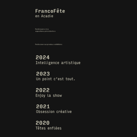
Redécouvrez les
expositions précédentes
Rediscover our previous exhibitions